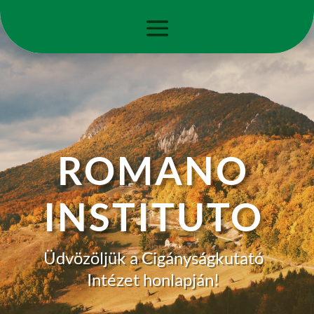
ROMANO
INSTITUTO
Üdvözöljük a Cigányságkutató
Intézet honlapján!